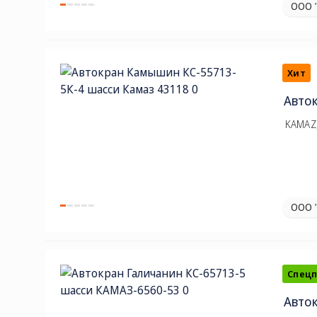
ООО 
Хит
Авто
KAMAZ,
ООО 
Спец
Авток