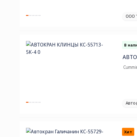
ООО 
В нал
АВТО
Cummin
Авто
Хит