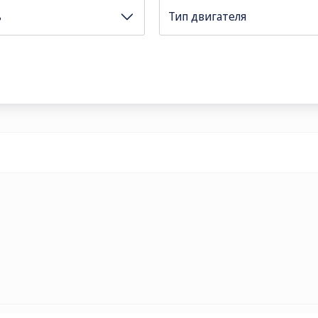
ь
Тип двигателя
ОЧТА
le@kamaz.market