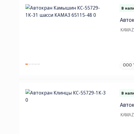
В нал
Авто
KAMAZ,
ООО 
В нал
Авток
KAMAZ,