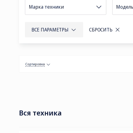
Марка техники
Модел
СОЦ. СЕТИ
ТЕЛЕФОН
П
ВСЕ ПАРАМЕТРЫ
СБРОСИТЬ
sa
8 (800) 775-
82-84
Звонок
бесплатный
Сортировка
Вся техника