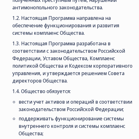
полученных преступным путем, нарушений
антимонопольного законодательства.
1.2. Настоящая Программа направлена на
обеспечение функционирования и развития
системы комплаенс Общества.
1.3. Настоящая Программа разработана в
соответствии с законодательством Российской
Федерации, Уставом Общества, Комплаенс
политикой Общества и Кодексом корпоративного
СОЦ. СЕТИ
ТЕЛЕФОН
ПО
управления, и утверждается решением Совета
sal
директоров Общества.
8 (800) 775-82-84
Звонок бесплатный
1.4. Общество обязуется:
вести учет активов и операций в соответствии
законодательством Российской Федерации;
поддерживать функционирование системы
внутреннего контроля и системы комплаенс
Общества;