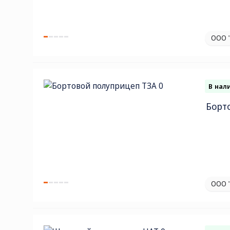
ООО 
В нал
Борт
ООО 