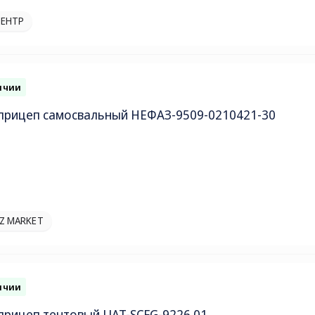
ЕНТР
ичии
прицеп самосвальный НЕФАЗ-9509-0210421-30
Z MARKET
ичии
прицеп тентовый UAT-SCFG-9226.01