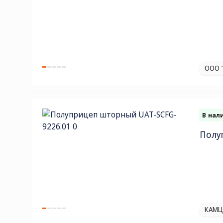
ООО 
В нал
Полу
КАМЦ