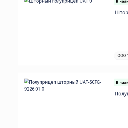
В нал
Штор
ООО 
В нал
Полу