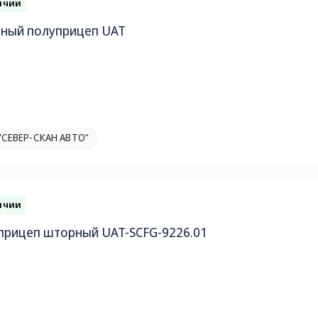
ичии
ный полуприцеп UAT
"СЕВЕР-СКАН АВТО"
ичии
прицеп шторный UAT-SCFG-9226.01