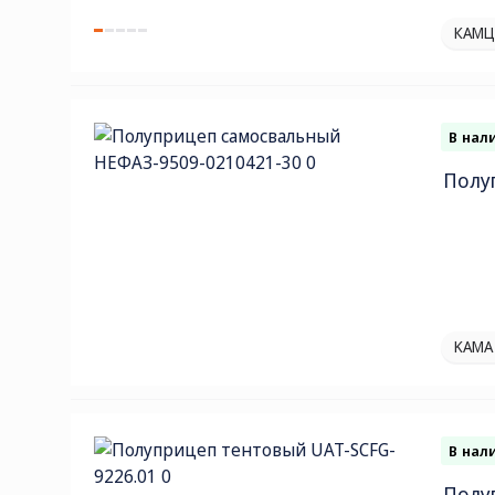
КАМЦ
В нал
Полу
KAMA
В нал
Полу