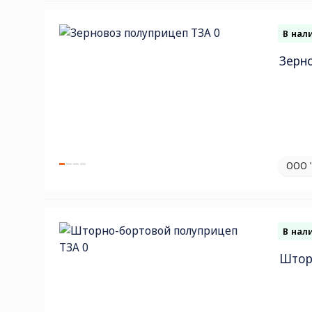
В нал
Зерн
ООО 
В нал
Штор