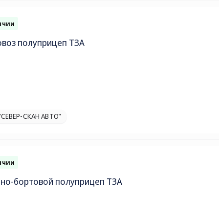
ичии
овоз полуприцеп ТЗА
"СЕВЕР-СКАН АВТО"
ичии
но-бортовой полуприцеп ТЗА