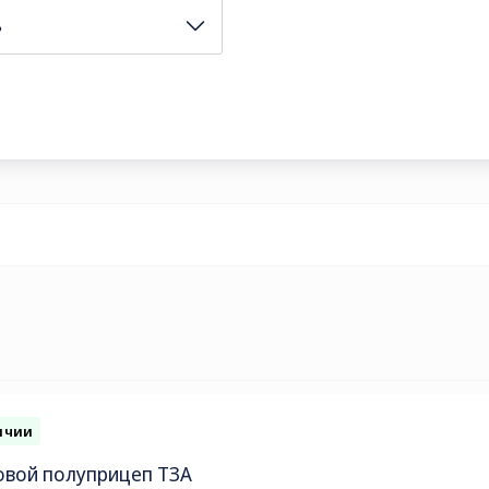
ь
ОЧТА
le@kamaz.market
ичии
овой полуприцеп ТЗА