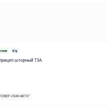
ичии
Б\у
прицеп шторный ТЗА
"СЕВЕР-СКАН АВТО"