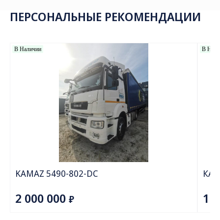
Тип кабины
КАМАЗ (sftp)
Экологический класс
Евро-5
Колёсная формула
6х4
Тип топлива
дизельное топливо
Грузоподъемность, т
32-35