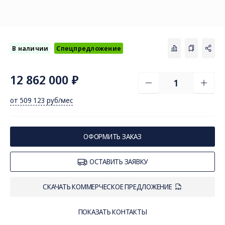
В наличии
Спецпредложение
12 862 000 ₽
от 509 123 руб/мес
СОЦ. СЕТИ
ТЕЛЕФОН
ПО
sal
8 (800) 775-82-84
ОФОРМИТЬ ЗАКАЗ
Звонок бесплатный
ОСТАВИТЬ ЗАЯВКУ
СКАЧАТЬ КОММЕРЧЕСКОЕ ПРЕДЛОЖЕНИЕ
ПОКАЗАТЬ КОНТАКТЫ