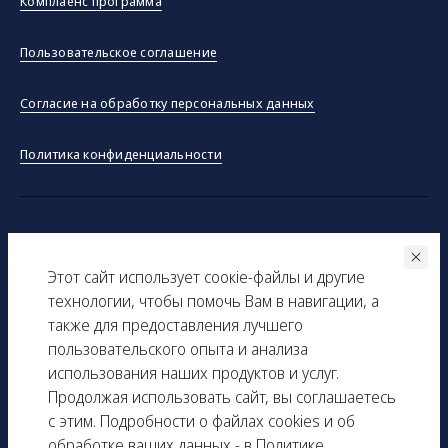
Комплаенс программа
Пользовательское соглашение
Согласие на обработку персональных данных
Политика конфиденциальности
©ООО "Тракинсток" 2026
Этот сайт использует соокіe-файлы и другие
Вся представленная на сайте информация, касающаяся
технологии, чтобы помочь Вам в навигации, а
технических характеристик, наличия на складе, стоимости
также для предоставления лучшего
товаров, носит информационный характер и ни при каких
пользовательского опыта и анализа
условиях не является публичной офертой, определяемой
использования наших продуктов и услуг.
положениями Статьи 437(2) Гражданского кодекса РФ.
Продолжая использовать сайт, вы соглашаетесь
с этим. Подробности о файлах cookies и об
ИНН: 9729277261
обработке ваших данных - в
Политике