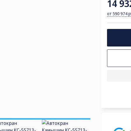
14 93
от 590 974 
ОЧТА
le@kamaz.market