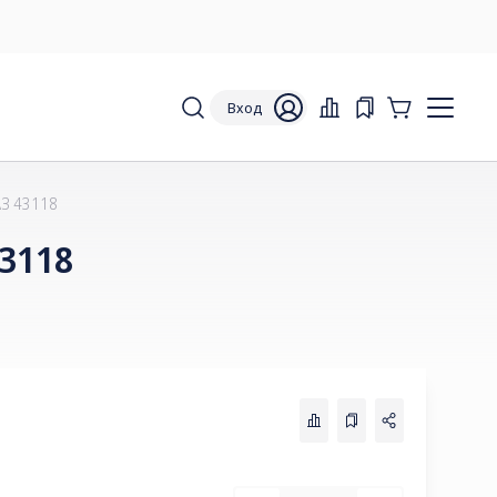
Вход
З 43118
3118