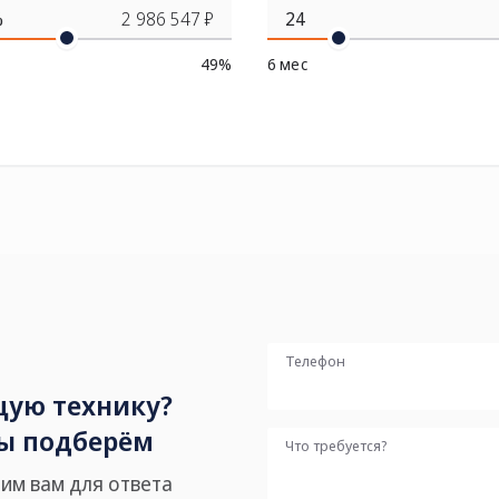
%
2 986 547 ₽
49%
6 мес
Телефон
ую технику?
мы подберём
Что требуется?
им вам для ответа