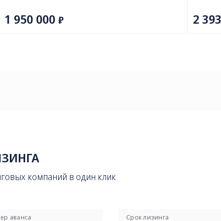
ИЗИНГА
нговых компаний в один клик
ер аванса
Срок лизинга