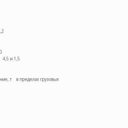
,2
0
4,5 и 1,5
ание, т в пределах грузовых
1,9
о 60