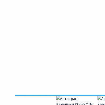
СОЦ. СЕТИ
ТЕЛЕФОН
П
sa
8 (800) 775-
82-84
Звонок
бесплатный