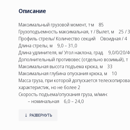
Описание
Максимальный грузовой момент, т·м 85
Грузоподъемность максимальная, т / Вылет, м 25 / 3
Профиль стрелы/ Количество секций Овоидная / 4
Длина стрелы, м 9,0 – 31,0
Длина удлинителя, м/ Угол наклона, град. 9,0/0/20/4
Дополнительный противовес (отдельно возимый), т 
Максимальная высота подъема крюка, м 33
Максимальная глубина опускания крюка, м 10
Масса груза, при которой допускается телескопиров
характеристик, но не более 2
Скорость подъема/опускания груза, м/мин:
– номинальная 6,0 – 24,0
– увеличенная 12,0 – 24,0
Скорость посадки груза, м/мин 0,2 – 0,28
РАЗВЕРНУТЬ
Частота вращения поворотной части, об/мин 0,9 – 
Скорость передвижения крана своим ходом, км/ч д