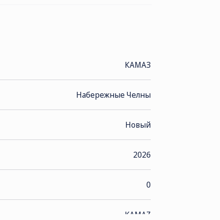
и, м:
 6,1
,27
КАМАЗ
Набережные Челны
Новый
ении, м
2026
0
°С
KAMAZ