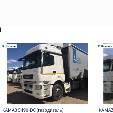
KAMAZ
Евро-5
6х6
25-27
30-33