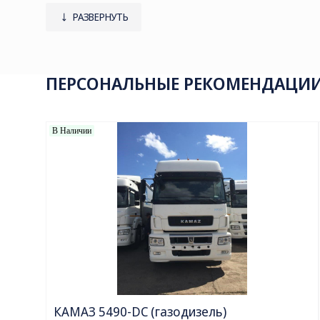
Нормативный срок службы крана, 10 лет
РАЗВЕРНУТЬ
Тип кабины
Экологический класс
Колёсная формула
Грузоподъемность, т
Вылет стрелы, м