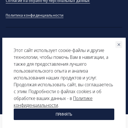
Согласие на обработку персональных данных
Политика конфиденциальности
©ООО "Тракинсток" 2026
Этот сайт использует соокіe-файлы и другие
Вся представленная на сайте информация, касающаяся
технологии, чтобы помочь Вам в навигации, а
технических характеристик, наличия на складе, стоимости
также для предоставления лучшего
товаров, носит информационный характер и ни при каких
пользовательского опыта и анализа
условиях не является публичной офертой, определяемой
использования наших продуктов и услуг.
положениями Статьи 437(2) Гражданского кодекса РФ.
Продолжая использовать сайт, вы соглашаетесь
с этим. Подробности о файлах cookies и об
ИНН: 9729277261
обработке ваших данных - в
Политике
КПП: 161501001
конфиденциальности
.
ПРИНЯТЬ