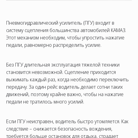
Пневмогидравлический усилитель (ПГУ) входит в
систему сцепления большинства автомобилей КАМАЗ.
Этот механизм необходим, чтобы упростить нажатие
педали, равномерно распределить усилие.
Без ПГУ длительная эксплуатация тяжелой техники
СОЦ. СЕТИ
ТЕЛЕФОН
ПО
становится невозможной. Сцепление приходится
sal
выжимать каждый раз, когда необходимо переключить
8 (800) 775-82-84
передачу. За один рейс водитель делает сотни таких
Звонок бесплатный
движений, поэтому крайне важно, чтобы на нажатие
педали не тратилось много усилий.
Если ПГУ неисправен, водитель быстро утомляется. Как
следствие – снижается безопасность вождения,
требуется больше остановок для отдыха, страдает