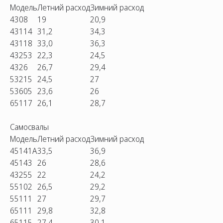
Модель
Летний расход
Зимний расход
4308
19
20,9
43114
31,2
34,3
43118
33,0
36,3
43253
22,3
24,5
4326
26,7
29,4
53215
24,5
27
53605
23,6
26
65117
26,1
28,7
Самосвалы
Модель
Летний расход
Зимний расход
45141А
33,5
36,9
45143
26
28,6
43255
22
24,2
55102
26,5
29,2
55111
27
29,7
65111
29,8
32,8
65115
27,4
30,1