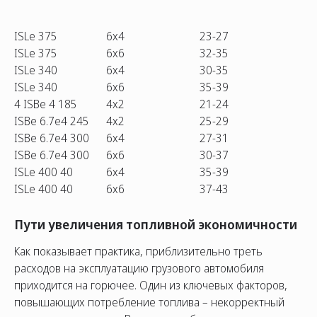
ISLe 375
6х4
23-27
ISLe 375
6х6
32-35
ISLe 340
6х4
30-35
ISLe 340
6х6
35-39
4 ISBe 4 185
4х2
21-24
ISBe 6.7e4 245
4х2
25-29
ISBe 6.7e4 300
6х4
27-31
ISBe 6.7e4 300
6х6
30-37
ISLe 400 40
6х4
35-39
ISLe 400 40
6х6
37-43
Пути увеличения топливной экономичности
Как показывает практика, приблизительно треть
расходов на эксплуатацию грузового автомобиля
приходится на горючее. Один из ключевых факторов,
повышающих потребление топлива – некорректный