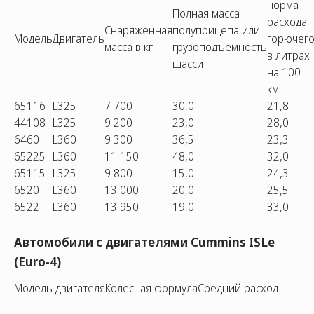
норма
Полная масса
расхода
Снаряженная
полуприцепа или
Модель
Двигатель
горючег
масса в кг
грузоподъемность
в литрах
шасси
на 100
км
65116
L325
7 700
30,0
21,8
44108
L325
9 200
23,0
28,0
6460
L360
9 300
36,5
23,3
65225
L360
11 150
48,0
32,0
65115
L325
9 800
15,0
24,3
6520
L360
13 000
20,0
25,5
6522
L360
13 950
19,0
33,0
Автомобили с двигателями Cummins ISLe
(Euro-4)
Модель двигателя
Колесная формула
Средний расход