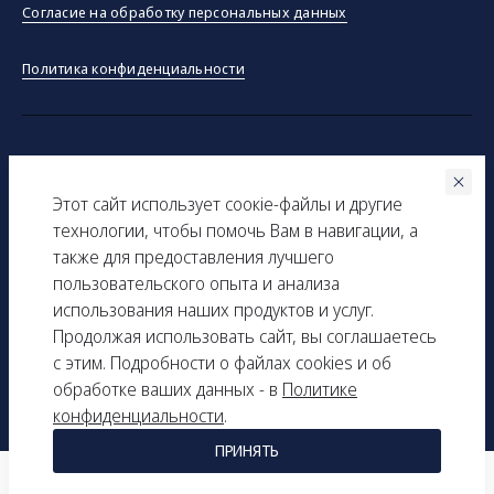
Согласие на обработку персональных данных
Политика конфиденциальности
©ООО "Тракинсток" 2026
Этот сайт использует соокіe-файлы и другие
Вся представленная на сайте информация, касающаяся
технологии, чтобы помочь Вам в навигации, а
технических характеристик, наличия на складе, стоимости
также для предоставления лучшего
товаров, носит информационный характер и ни при каких
пользовательского опыта и анализа
условиях не является публичной офертой, определяемой
использования наших продуктов и услуг.
положениями Статьи 437(2) Гражданского кодекса РФ.
Продолжая использовать сайт, вы соглашаетесь
с этим. Подробности о файлах cookies и об
ИНН: 9729277261
обработке ваших данных - в
Политике
КПП: 161501001
конфиденциальности
.
ПРИНЯТЬ