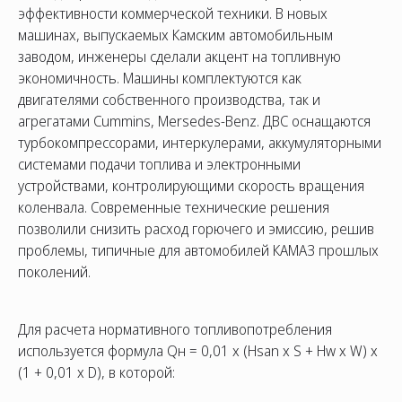
эффективности коммерческой техники. В новых
машинах, выпускаемых Камским автомобильным
заводом, инженеры сделали акцент на топливную
экономичность. Машины комплектуются как
двигателями собственного производства, так и
агрегатами Cummins, Mersedes-Benz. ДВС оснащаются
турбокомпрессорами, интеркулерами, аккумуляторными
системами подачи топлива и электронными
устройствами, контролирующими скорость вращения
коленвала. Современные технические решения
СОЦ. СЕТИ
ТЕЛЕФОН
ПО
позволили снизить расход горючего и эмиссию, решив
sal
8 (800) 775-82-84
проблемы, типичные для автомобилей КАМАЗ прошлых
Звонок бесплатный
поколений.
Для расчета нормативного топливопотребления
используется формула Qн = 0,01 x (Hsan x S + Hw x W) x
(1 + 0,01 x D), в которой: