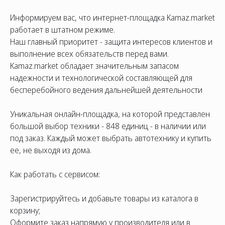
Информируем вас, что интернет-площадка Kamaz.market
работает в штатном режиме.
Наш главный приоритет - защита интересов клиентов и
выполнение всех обязательств перед вами.
Kamaz.market обладает значительным запасом
надежности и технологической составляющей для
бесперебойного ведения дальнейшей деятельности
Уникальная онлайн-площадка, на которой представлен
СОЦ. СЕТИ
ТЕЛЕФОН
ПО
большой выбор техники - 848 единиц - в наличии или
sal
8 (800) 775-82-84
под заказ. Каждый может выбрать автотехнику и купить
Звонок бесплатный
ее, не выходя из дома.
Как работать с сервисом:
Зарегистрируйтесь и добавьте товары из каталога в
корзину;
Оформите заказ напрямую у производителя или в