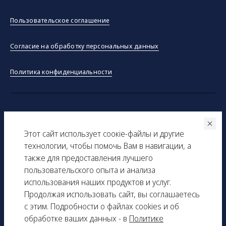
Пользовательское соглашение
Согласие на обработку персональных данных
Политика конфиденциальности
©ООО "Тракинсток" 2026
Этот сайт использует соокіe-файлы и другие
Вся представленная на сайте информация, касающаяся
технологии, чтобы помочь Вам в навигации, а
технических характеристик, наличия на складе, стоимости
также для предоставления лучшего
товаров, носит информационный характер и ни при каких
пользовательского опыта и анализа
условиях не является публичной офертой, определяемой
использования наших продуктов и услуг.
положениями Статьи 437(2) Гражданского кодекса РФ.
Продолжая использовать сайт, вы соглашаетесь
с этим. Подробности о файлах cookies и об
ИНН: 9729277261
обработке ваших данных - в
Политике
КПП: 161501001