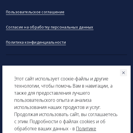
Пользовательское соглашение
Согласие на обработку персональных данных
Политика конфиденциальности
©ООО "Тракинсток" 2026
Этот сайт использует соокіe-файлы и другие
Вся представленная на сайте информация, касающаяся
технологии, чтобы помочь Вам в навигации, а
технических характеристик, наличия на складе, стоимости
также для предоставления лучшего
товаров, носит информационный характер и ни при каких
пользовательского опыта и анализа
условиях не является публичной офертой, определяемой
использования наших продуктов и услуг.
положениями Статьи 437(2) Гражданского кодекса РФ.
Продолжая использовать сайт, вы соглашаетесь
с этим. Подробности о файлах cookies и об
ИНН: 9729277261
обработке ваших данных - в
Политике
КПП: 161501001