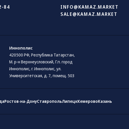
2-84
INFO@KAMAZ.MARKET
SALE@KAMAZ.MARKET
Иннополис
420500 РФ, Республика Татарстан,
М. р-н Верхнеусловский, Г.п. город
Иннополис, г. Иннополис, ул.
Университетская, д. 7, помещ. 503
да
Ростов-на-Дону
Ставрополь
Липецк
Кемерово
Казань