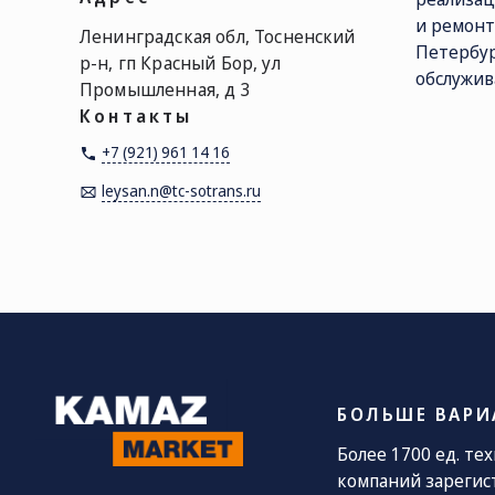
и ремонт
Ленинградская обл, Тосненский
Петербур
р-н, гп Красный Бор, ул
СОЦ. СЕТИ
ТЕЛЕФОН
П
обсл
Промышленная, д 3
sa
8 (800) 775-
Контакты
82-84
+7 (921) 961 14 16
Звонок
leysan.n@tc-sotrans.ru
бесплатный
БОЛЬШЕ ВАРИ
Более 1700 ед. те
компаний зарегис