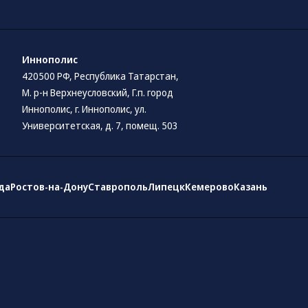
Иннополис
420500 РФ, Республика Татарстан,
М. р-н Верхнеусловский, Г.п. город
Иннополис, г. Иннополис, ул.
Университетская, д. 7, помещ. 503
да
Ростов-на-Дону
Ставрополь
Липецк
Кемерово
Казань