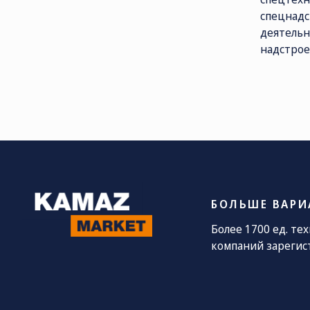
спецнадс
деятельн
СОЦ. СЕТИ
ТЕЛЕФОН
П
надстрое
sa
8 (800) 775-
82-84
Звонок
бесплатный
БОЛЬШЕ ВАРИ
Более 1700 ед. те
компаний зарегис