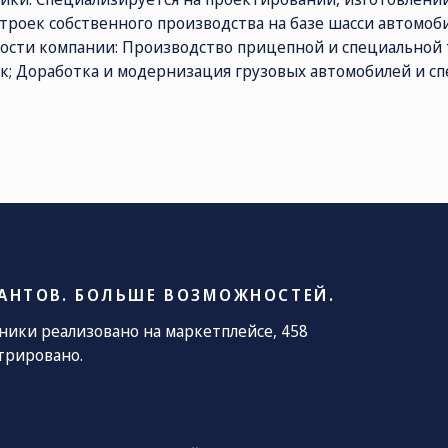
троек собственного производства на базе шасси автомо
ости компании: Производство прицепной и специальной 
ОЧТА
к; Доработка и модернизация грузовых автомобилей и сп
le@kamaz.market
АНТОВ. БОЛЬШЕ ВОЗМОЖНОСТЕЙ.
хники реализовано на маркетплейсе, 458
трировано.