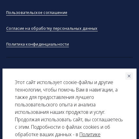
Пользовательское соглашение
Согласие на обработку персональных данных
Политика конфиденциальности
©ООО "Тракинсток" 2026
Этот сайт использует соокіe-файлы и другие
Вся представленная на сайте информация, касающаяся
технологии, чтобы помочь Вам в навигации, а
технических характеристик, наличия на складе, стоимости
также для предоставления лучшего
товаров, носит информационный характер и ни при каких
пользовательского опыта и анализа
условиях не является публичной офертой, определяемой
использования наших продуктов и услуг.
положениями Статьи 437(2) Гражданского кодекса РФ.
Продолжая использовать сайт, вы соглашаетесь
с этим. Подробности о файлах cookies и об
ИНН: 9729277261
обработке ваших данных - в
Политике
КПП: 161501001