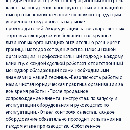
юридической историей. Пооперационный контроль
качества, внедрение конструкторских инноваций и
импортные комплектующие позволяют продукции
уверенно конкурировать на рынке
производителей. Аккредитация на государственных
торговых площадках и в большинстве крупных
лизинговых организациях значительно расширяет
границы методов сотрудничества. Плюсы нашей
организации -Профессиональный подход к каждому
клиенту, с каждой сделкой работает ответственный
СОЦ. СЕТИ
ТЕЛЕФОН
ПО
менеджер обладающий всеми необходимыми
sal
8 (800) 775-82-84
знаниями о нашей технике. -Безопасность работы с
нами, чистая юридическая практика организации за
Звонок бесплатный
всё время работы. -После продажное
сопровождение клиента, инструктаж по запуску и
эксплуатации оборудования и руководство по
эксплуатации. -Отдел контроля качества, каждое
оборудование обязательно проходит испытания на
каждом этапе производства. -Собственное