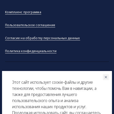
Комплаенс программа
Пользовательское соглашение
Согласие на обработку персональных данных
Политика конфиденциальности
©ООО "Тракинсток" 2026
Этот сайт использует соокіe-файлы и другие
Вся представленная на сайте информация, касающаяся
технологии, чтобы помочь Вам в навигации, а
технических характеристик, наличия на складе, стоимости
также для предоставления лучшего
товаров, носит информационный характер и ни при каких
пользовательского опыта и анализа
условиях не является публичной офертой, определяемой
использования наших продуктов и услуг.
положениями Статьи 437(2) Гражданского кодекса РФ.
Продолжая использовать сайт, вы соглашаетесь