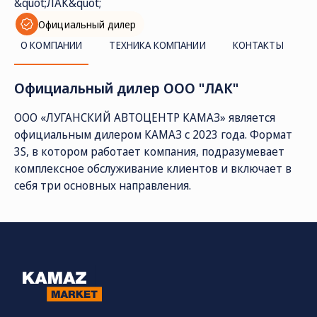
Официальный дилер
О КОМПАНИИ
ТЕХНИКА КОМПАНИИ
КОНТАКТЫ
Официальный дилер ООО "ЛАК"
ООО «ЛУГАНСКИЙ АВТОЦЕНТР КАМАЗ» является
официальным дилером КАМАЗ с 2023 года. Формат
3S, в котором работает компания, подразумевает
СОЦ. СЕТИ
ТЕЛЕФОН
ПО
комплексное обслуживание клиентов и включает в
sal
8 (800) 775-82-84
себя три основных направления.
Звонок бесплатный