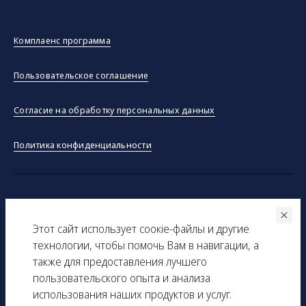
Комплаенс программа
Пользовательское соглашение
Согласие на обработку персональных данных
Политика конфиденциальности
©ООО "Тракинсток" 2026
Этот сайт использует соокіe-файлы и другие
Вся представленная на сайте информация, касающаяся
технологии, чтобы помочь Вам в навигации, а
технических характеристик, наличия на складе, стоимости
также для предоставления лучшего
товаров, носит информационный характер и ни при каких
пользовательского опыта и анализа
условиях не является публичной офертой, определяемой
использования наших продуктов и услуг.
положениями Статьи 437(2) Гражданского кодекса РФ.