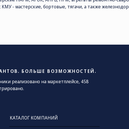
с КМУ - мастерские, бортовые, тягачи, а также железнодо
ОЧТА
le@kamaz.market
АНТОВ. БОЛЬШЕ ВОЗМОЖНОСТЕЙ.
хники реализовано на маркетплейсе, 458
трировано.
КАТАЛОГ КОМПАНИЙ