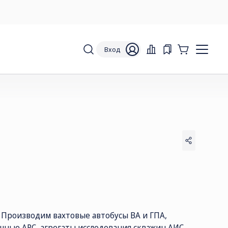
Вход
. Производим вахтовые автобусы ВА и ГПА,
чные АРС, агрегаты исследования скважин АИС,