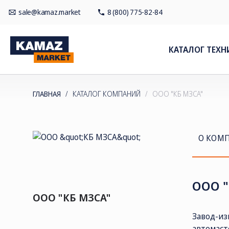
sale@kamaz.market
8 (800) 775-82-84
КАТАЛОГ ТЕХН
ГЛАВНАЯ
/
КАТАЛОГ КОМПАНИЙ
/
ООО "КБ МЗСА"
О КОМ
ООО "
ООО "КБ МЗСА"
Завод-из
автомаст