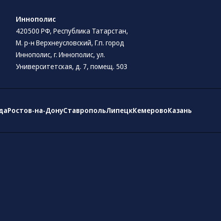
Иннополис
420500 РФ, Республика Татарстан,
М. р-н Верхнеусловский, Г.п. город
Иннополис, г. Иннополис, ул.
Университетская, д. 7, помещ. 503
да
Ростов-на-Дону
Ставрополь
Липецк
Кемерово
Казань