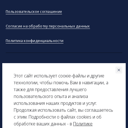
Пользовательское соглашение
Согласие на обработку персональных данных
Политика конфиденциальности
©ООО "Тракинсток" 2026
Этот сайт использует соокіe-файлы и другие
Вся представленная на сайте информация, касающаяся
технологии, чтобы помочь Вам в навигации, а
технических характеристик, наличия на складе, стоимости
также для предоставления лучшего
товаров, носит информационный характер и ни при каких
пользовательского опыта и анализа
условиях не является публичной офертой, определяемой
использования наших продуктов и услуг.
положениями Статьи 437(2) Гражданского кодекса РФ.
Продолжая использовать сайт, вы соглашаетесь
с этим. Подробности о файлах cookies и об
ИНН: 9729277261
обработке ваших данных - в
Политике
КПП: 161501001