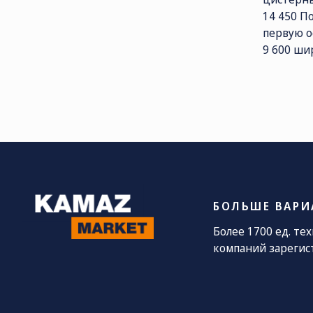
14 450 По
первую ос
СОЦ. СЕТИ
ТЕЛЕФОН
П
9 600 шир
sa
8 (800) 775-
82-84
Звонок
бесплатный
БОЛЬШЕ ВАРИ
Более 1700 ед. те
компаний зарегис