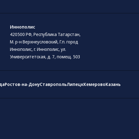
Иннополис
420500 РФ, Республика Татарстан,
М. р-н Верхнеусловский, Г.п. город
Иннополис, г. Иннополис, ул.
Университетская, д. 7, помещ. 503
да
Ростов-на-Дону
Ставрополь
Липецк
Кемерово
Казань