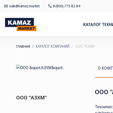
sale@kamaz.market
8 (800) 775-82-84
КАТАЛОГ ТЕХН
ГЛАВНАЯ
/
КАТАЛОГ КОМПАНИЙ
/
ООО "АЗХМ"
О КОМ
ООО "
ООО "АЗХМ"
Техничес
цистерны