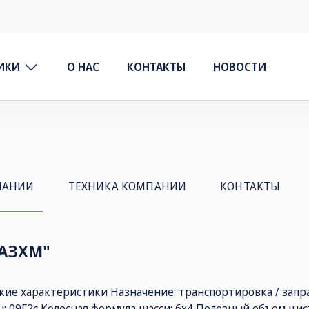
ИКИ
О НАС
КОНТАКТЫ
НОВОСТИ
ПАНИИ
ТЕХНИКА КОМПАНИИ
КОНТАКТЫ
АЗХМ"
кие характеристики Назначение: транспортировка / запр
: 09Г2с Колесная формула шасси: 6х4 Полезный объем цист