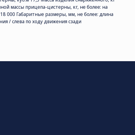
лной массы прицепа-цистерны, кг, не более: на
ее 18 000 Габаритные размеры, мм, не более: длина
ния / слева по ходу движения сзади