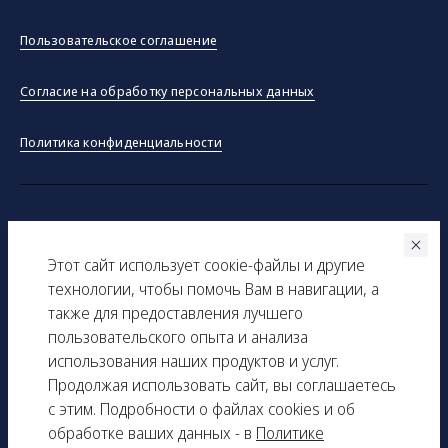
Пользовательское соглашение
Согласие на обработку персональных данных
Политика конфиденциальности
©ООО "Тракинсток" 2026
Этот сайт использует соокіe-файлы и другие
Вся представленная на сайте информация, касающаяся
технологии, чтобы помочь Вам в навигации, а
технических характеристик, наличия на складе, стоимости
также для предоставления лучшего
товаров, носит информационный характер и ни при каких
пользовательского опыта и анализа
условиях не является публичной офертой, определяемой
использования наших продуктов и услуг.
положениями Статьи 437(2) Гражданского кодекса РФ.
Продолжая использовать сайт, вы соглашаетесь
с этим. Подробности о файлах cookies и об
ИНН: 9729277261
обработке ваших данных - в
Политике
КПП: 161501001