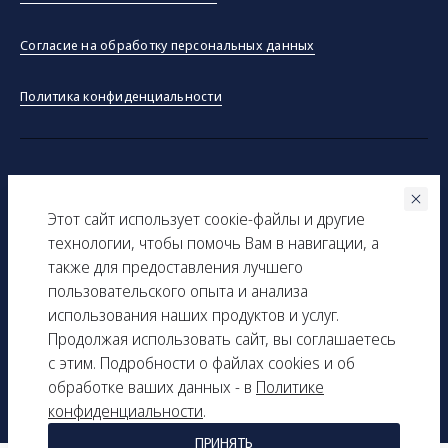
Согласие на обработку персональных данных
Политика конфиденциальности
©ООО "Тракинсток" 2026
Этот сайт использует соокіe-файлы и другие
Вся представленная на сайте информация, касающаяся
технологии, чтобы помочь Вам в навигации, а
технических характеристик, наличия на складе, стоимости
также для предоставления лучшего
товаров, носит информационный характер и ни при каких
пользовательского опыта и анализа
условиях не является публичной офертой, определяемой
использования наших продуктов и услуг.
положениями Статьи 437(2) Гражданского кодекса РФ.
Продолжая использовать сайт, вы соглашаетесь
с этим. Подробности о файлах cookies и об
ИНН: 9729277261
обработке ваших данных - в
Политике
КПП: 161501001
конфиденциальности
.
ПРИНЯТЬ