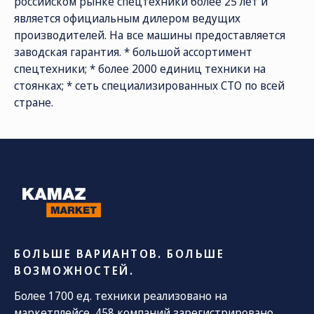
российском рынке спецтехники более 25 лет и
является официальным дилером ведущих
производителей. На все машины предоставляется
заводская гарантия. * большой ассортимент
спецтехники; * более 2000 единиц техники на
стоянках; * сеть специализированных СТО по всей
стране.
СОЦ. СЕТИ
ТЕЛЕФОН
ПО
sal
8 (800) 775-82-84
Звонок бесплатный
БОЛЬШЕ ВАРИАНТОВ. БОЛЬШЕ
ВОЗМОЖНОСТЕЙ.
Более 1700 ед. техники реализовано на
маркетплейсе, 458 компаний зарегистрировано.