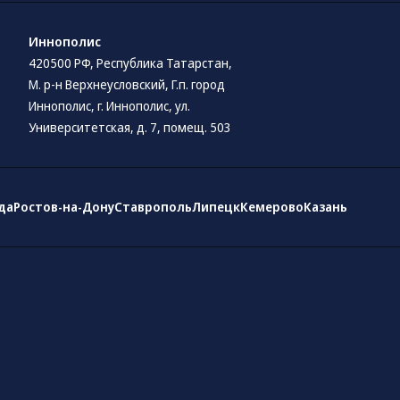
Иннополис
420500 РФ, Республика Татарстан,
М. р-н Верхнеусловский, Г.п. город
Иннополис, г. Иннополис, ул.
Университетская, д. 7, помещ. 503
да
Ростов-на-Дону
Ставрополь
Липецк
Кемерово
Казань