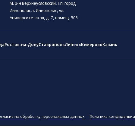
М. р-н Верхнеусловский, Г.п. город
Иннополис, г. Иннополис, ул.
Университетская, д. 7, помещ. 503
да
Ростов-на-Дону
Ставрополь
Липецк
Кемерово
Казань
огласие на обработку персональных данных
Политика конфиденциа