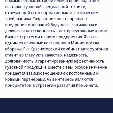
промышленных потребителей в производстве и
поставке кузовной специальной техники,
отвечающей всем нормативным и техническим
требованиям. Сохранение опыта прошлого,
внедрение инноваций будущего, социальная и
деловая ответственность – вот краеугольные камни
бизнес-стратегии нашего предприятия. Являясь
одним из основных поставщиков Министерства
обороны РФ, Красногорский комбинат автофургонов
ставит во главу угла качество, надежность,
СОЦ. СЕТИ
ТЕЛЕФОН
ПО
долговечность и гарантированную эффективность
sal
8 (800) 775-82-84
кузовной продукции. Вместе с тем, особое значение
придается взаимоотношениям с постоянными и
Звонок бесплатный
новыми партнерами, чьи интересы являются
приоритетом в стратегии развития Комбината.