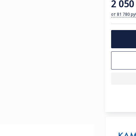
2 050
от 81 780 р
ОЧТА
le@kamaz.market