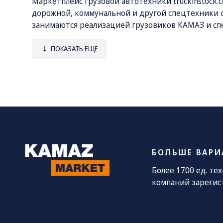
Маркетплейс грузовой автотехники
truckinstock.
дорожной, коммунальной и другой спецтехники 
занимаются реализацией грузовиков КАМАЗ и спе
Наш каталог включает следующие виды спецтех
ПОКАЗАТЬ ЕЩЁ
• автокраны «Галичанин», «Ивановец», «Клинцы»
• самосвалы;
• седельные тягачи, прицепы и полуприцепы;
• краны-манипуляторы;
• бетоносмесители и бетононасосы;
• грузовые шасси под установку кузовов различн
• мусоровозы, поливочные машины, бункеровозы 
БОЛЬШЕ ВАРИ
• бурильные машины;
• фургоны, автоцистерны, бортовые автомобили;
Более 1700 ед. те
• бульдозеры, экскаваторы, фронтальные погруз
компаний зарегис
У нас вы найдете новую спецтехнику производств
Все машины поставляются непосредственно с пр