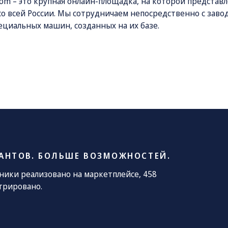
com
– это крупная онлайн-площадка, на которой представ
со всей России. Мы сотрудничаем непосредственно с зав
циальных машин, созданных на их базе.
ники:
;
ого назначения;
и прочая коммунальная техника;
АНТОВ. БОЛЬШЕ ВОЗМОЖНОСТЕЙ.
хники реализовано на маркетплейсе, 458
чики, мини-погрузчики.
трировано.
а заводов Wernox, FOX Trailer, «Вологодские машины» и 
оизводственных или дилерских складов. Также мы предл