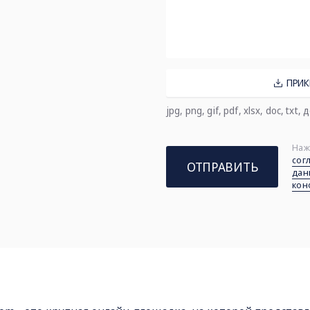
ПРИК
jpg, png, gif, pdf, xlsx, doc, txt
Наж
сог
ОТПРАВИТЬ
дан
кон