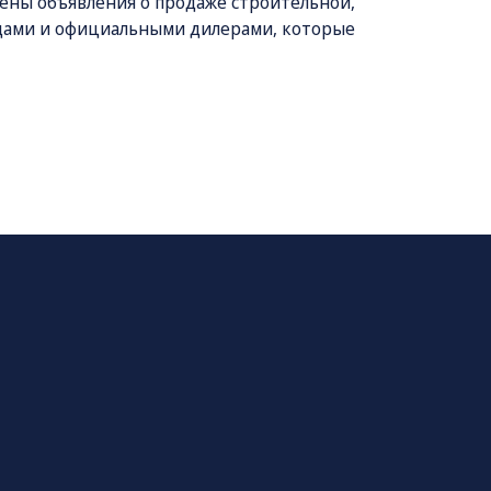
лены объявления о продаже строительной,
одами и официальными дилерами, которые
многих других ведущих российских предприятий.
агаем выгодные финансовые инструменты для