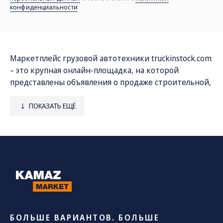
конфиденциальности
Маркетплейс грузовой автотехники
truckinstock.com
– это крупная онлайн-площадка, на которой
представлены объявления о продаже строительной,
дорожной, коммунальной и другой спецтехники со
всей России. Мы сотрудничаем непосредственно с
ПОКАЗАТЬ ЕЩЁ
заводами и официальными дилерами, которые
занимаются реализацией грузовиков КАМАЗ и
специальных машин, созданных на их базе.
Наш каталог включает следующие виды
спецтехники:
• автокраны «Галичанин», «Ивановец», «Клинцы»;
• самосвалы;
БОЛЬШЕ ВАРИАНТОВ. БОЛЬШЕ