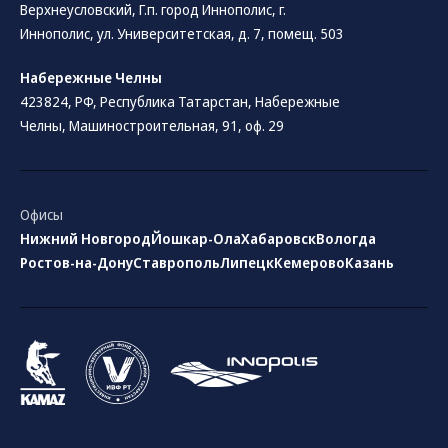
Верхнеусловский, Г.п. город Иннополис, г.
Иннополис, ул. Университетская, д. 7, помещ. 503
Набережные Челны
423824, РФ, Республика Татарстан​, Набережные
Челны, Машиностроительная, 91, оф. 29
Офисы
Нижний Новгород
Йошкар-Ола
Хабаровск
Вологда
Ростов-на-Дону
Ставрополь
Липецк
Кемерово
Казань