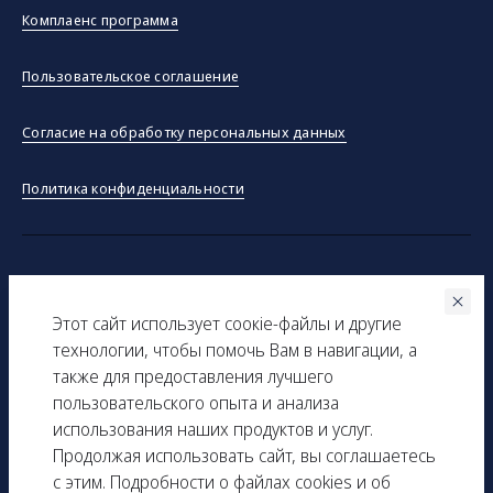
Комплаенс программа
Пользовательское соглашение
Согласие на обработку персональных данных
Политика конфиденциальности
©ООО "Тракинсток" 2026
Этот сайт использует соокіe-файлы и другие
Вся представленная на сайте информация, касающаяся
технологии, чтобы помочь Вам в навигации, а
технических характеристик, наличия на складе, стоимости
также для предоставления лучшего
товаров, носит информационный характер и ни при каких
пользовательского опыта и анализа
условиях не является публичной офертой, определяемой
использования наших продуктов и услуг.
положениями Статьи 437(2) Гражданского кодекса РФ.
Продолжая использовать сайт, вы соглашаетесь
с этим. Подробности о файлах cookies и об
ИНН: 9729277261