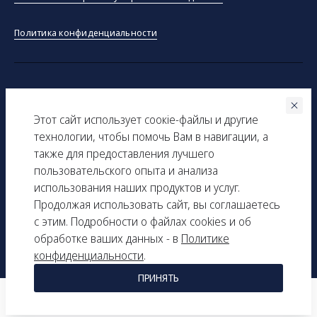
Политика конфиденциальности
©ООО "Тракинсток" 2026
Этот сайт использует соокіe-файлы и другие
Вся представленная на сайте информация, касающаяся
технологии, чтобы помочь Вам в навигации, а
технических характеристик, наличия на складе, стоимости
также для предоставления лучшего
товаров, носит информационный характер и ни при каких
пользовательского опыта и анализа
условиях не является публичной офертой, определяемой
использования наших продуктов и услуг.
положениями Статьи 437(2) Гражданского кодекса РФ.
Продолжая использовать сайт, вы соглашаетесь
с этим. Подробности о файлах cookies и об
ИНН: 9729277261
обработке ваших данных - в
Политике
КПП: 161501001
конфиденциальности
.
ПРИНЯТЬ