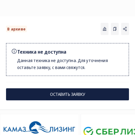
В архиве
Техника не доступна
Данная техника не доступна. Для уточнения
оставьте заявку, с вами свяжутся.
СОЦ. СЕТИ
ТЕЛЕФОН
ПО
sal
8 (800) 775-82-84
Звонок бесплатный
ОСТАВИТЬ ЗАЯВКУ