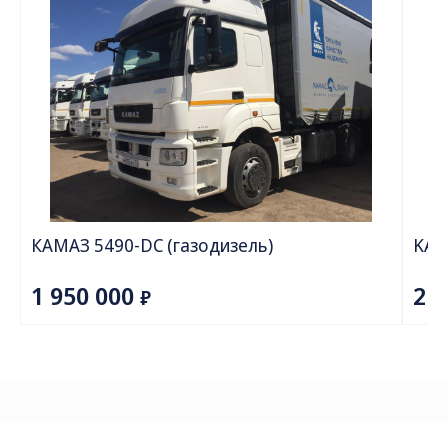
КПП
акпп
Мощность двигателя, л.с.
482
Топливный бак, л
700 + 600
Передаточное отношение главной передачи
2,313
Тип топлива
Дизель
Высота ССУ
1100-1250
Полная масса автопоезда, кг
40-50