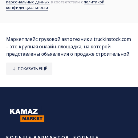
персональных данных
в соответствии с
политикой
конфиденциальности
Маркетплейс грузовой автотехники
truckinstock.com
– это крупная онлайн-площадка, на которой
представлены объявления о продаже строительной,
дорожной, коммунальной и другой спецтехники со
всей России. Мы сотрудничаем непосредственно с
ПОКАЗАТЬ ЕЩЁ
заводами и официальными дилерами, которые
занимаются реализацией грузовиков КАМАЗ и
специальных машин, созданных на их базе.
Наш каталог включает следующие виды
спецтехники:
• автокраны «Галичанин», «Ивановец», «Клинцы»;
• самосвалы;
БОЛЬШЕ ВАРИАНТОВ. БОЛЬШЕ