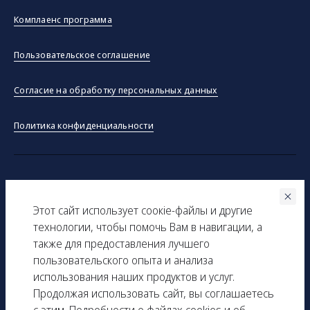
Комплаенс программа
Пользовательское соглашение
Согласие на обработку персональных данных
Политика конфиденциальности
©ООО "Тракинсток" 2026
Этот сайт использует соокіe-файлы и другие
Вся представленная на сайте информация, касающаяся
технологии, чтобы помочь Вам в навигации, а
технических характеристик, наличия на складе, стоимости
также для предоставления лучшего
товаров, носит информационный характер и ни при каких
пользовательского опыта и анализа
условиях не является публичной офертой, определяемой
использования наших продуктов и услуг.
положениями Статьи 437(2) Гражданского кодекса РФ.
Продолжая использовать сайт, вы соглашаетесь