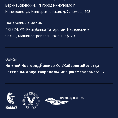
Верхнеусловский, Г.п. город Иннополис, г.
Иннополис, ул. Университетская, д. 7, помещ. 503
Набережные Челны
423824, РФ, Республика Татарстан​, Набережные
Челны, Машиностроительная, 91, оф. 29
Офисы
Нижний Новгород
Йошкар-Ола
Хабаровск
Вологда
Ростов-на-Дону
Ставрополь
Липецк
Кемерово
Казань