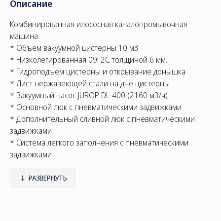
Описание
Комбинированная илососная каналопромывочная
машина
* Объем вакуумной цистерны 10 м3
* Низколегированная 09Г2С толщиной 6 мм.
* Гидроподъем цистерны и открывание донышка
* Лист нержавеющей стали на дне цистерны
* Вакуумный насос JUROP DL-400 (2160 м3/ч)
* Основной люк с пневматическими задвижками
* Дополнительный сливной люк с пневматическими
задвижками
* Система легкого заполнения с пневматическими
задвижками
* Подогрев лючков греющим кабелем
* Гидравлический замки прижатия донышка
РАЗВЕРНУТЬ
эксцентрикового типа ( 4 шт.)
* Илососная касета со шлангом и автоматической
укладкой