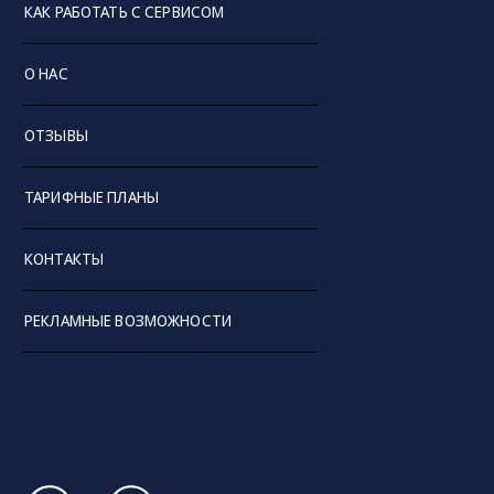
КАК РАБОТАТЬ С СЕРВИСОМ
Чтобы купить выбранную технику или разместить
свое объявление на нашей онлайн-площадке, вам
О НАС
достаточно зарегистрироваться на сайте и
воспользоваться простой
инструкцией
.
ОТЗЫВЫ
ТАРИФНЫЕ ПЛАНЫ
КОНТАКТЫ
РЕКЛАМНЫЕ ВОЗМОЖНОСТИ