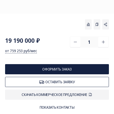
19 190 000 ₽
от 759 253 руб/мес
СОЦ. СЕТИ
ТЕЛЕФОН
ПО
sal
8 (800) 775-82-84
ОФОРМИТЬ ЗАКАЗ
Звонок бесплатный
ОСТАВИТЬ ЗАЯВКУ
СКАЧАТЬ КОММЕРЧЕСКОЕ ПРЕДЛОЖЕНИЕ
ПОКАЗАТЬ КОНТАКТЫ