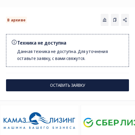
В архиве
Техника не доступна
Данная техника не доступна. Для уточнения
оставьте заявку, с вами свяжутся.
СОЦ. СЕТИ
ТЕЛЕФОН
ПО
sal
8 (800) 775-82-84
ОСТАВИТЬ ЗАЯВКУ
Звонок бесплатный