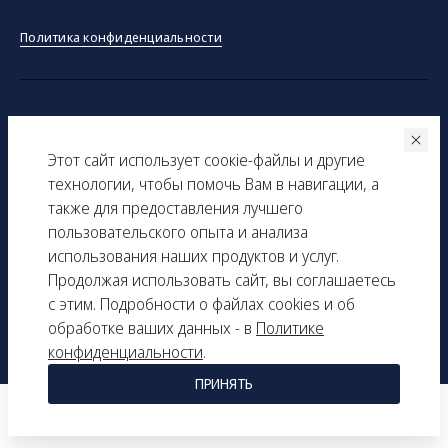
Политика конфиденциальности
©ООО "Тракинсток" 2026
Этот сайт использует соокіe-файлы и другие
Вся представленная на сайте информация, касающаяся
технологии, чтобы помочь Вам в навигации, а
технических характеристик, наличия на складе, стоимости
также для предоставления лучшего
товаров, носит информационный характер и ни при каких
пользовательского опыта и анализа
условиях не является публичной офертой, определяемой
использования наших продуктов и услуг.
положениями Статьи 437(2) Гражданского кодекса РФ.
Продолжая использовать сайт, вы соглашаетесь
с этим. Подробности о файлах cookies и об
ИНН: 9729277261
обработке ваших данных - в
Политике
КПП: 161501001
конфиденциальности
.
ПРИНЯТЬ