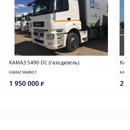
Мощность двигателя, л.с.
300
Топливный бак, л
210
Передаточное отношение главной передачи
5,94
Тип топлива
Дизель
Объем цистерны, м3
12
Продукт
Светлые нефтепродукты
перевозки
(топливо)
Количество отсеков
2