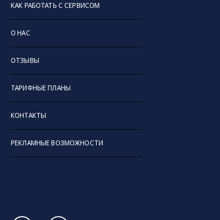
КАК РАБОТАТЬ С СЕРВИСОМ
Чтобы купить выбранную технику или разместить
свое объявление на нашей онлайн-площадке, вам
О НАС
достаточно зарегистрироваться на сайте и
воспользоваться простой
инструкцией
.
ОТЗЫВЫ
ТАРИФНЫЕ ПЛАНЫ
КОНТАКТЫ
РЕКЛАМНЫЕ ВОЗМОЖНОСТИ