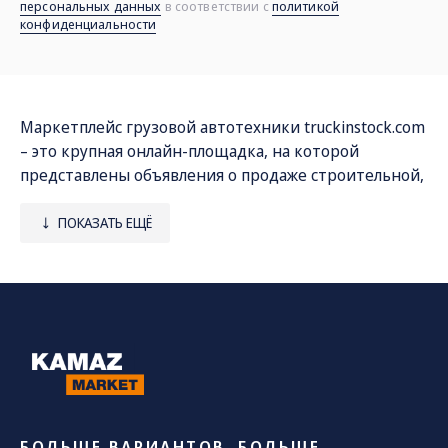
персональных данных
в соответствии с
политикой
конфиденциальности
Маркетплейс грузовой автотехники
truckinstock.com
– это крупная онлайн-площадка, на которой
представлены объявления о продаже строительной,
дорожной, коммунальной и другой спецтехники со
всей России. Мы сотрудничаем непосредственно с
ПОКАЗАТЬ ЕЩЁ
заводами и официальными дилерами, которые
занимаются реализацией грузовиков КАМАЗ и
специальных машин, созданных на их базе.
Наш каталог включает следующие виды
спецтехники:
• автокраны «Галичанин», «Ивановец», «Клинцы»;
• самосвалы;
БОЛЬШЕ ВАРИАНТОВ. БОЛЬШЕ