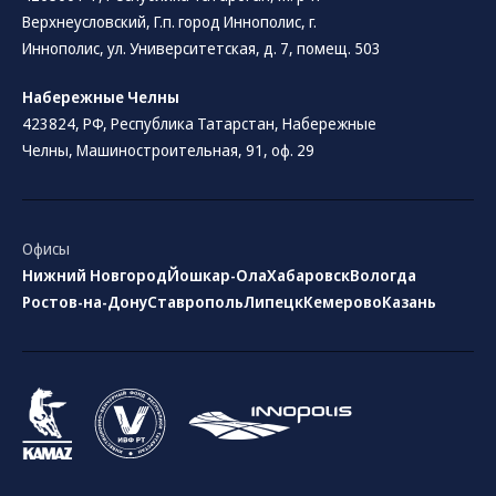
Верхнеусловский, Г.п. город Иннополис, г.
Иннополис, ул. Университетская, д. 7, помещ. 503
Набережные Челны
423824, РФ, Республика Татарстан​, Набережные
Челны, Машиностроительная, 91, оф. 29
Офисы
Нижний Новгород
Йошкар-Ола
Хабаровск
Вологда
Ростов-на-Дону
Ставрополь
Липецк
Кемерово
Казань