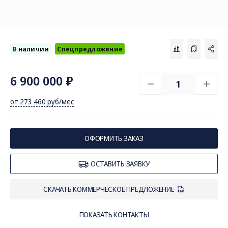
В наличии
Спецпредложение
6 900 000 ₽
от 273 460 руб/мес
СОЦ. СЕТИ
ТЕЛЕФОН
ПО
sal
8 (800) 775-82-84
ОФОРМИТЬ ЗАКАЗ
Звонок бесплатный
ОСТАВИТЬ ЗАЯВКУ
СКАЧАТЬ КОММЕРЧЕСКОЕ ПРЕДЛОЖЕНИЕ
ПОКАЗАТЬ КОНТАКТЫ