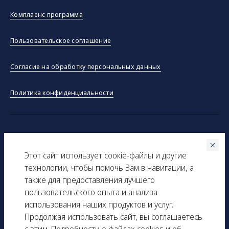
Комплаенс программа
Пользовательское соглашение
Согласие на обработку персональных данных
Политика конфиденциальности
©ООО "Тракинсток" 2026
Этот сайт использует соокіe-файлы и другие
Вся представленная на сайте информация, касающаяся
технологии, чтобы помочь Вам в навигации, а
технических характеристик, наличия на складе, стоимости
также для предоставления лучшего
товаров, носит информационный характер и ни при каких
пользовательского опыта и анализа
условиях не является публичной офертой, определяемой
использования наших продуктов и услуг.
положениями Статьи 437(2) Гражданского кодекса РФ.
Продолжая использовать сайт, вы соглашаетесь