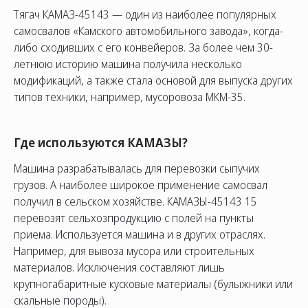
Тягач КАМАЗ-45143 — один из наиболее популярных
самосвалов «Камского автомобильного завода», когда-
либо сходивших с его конвейеров. За более чем 30-
летнюю историю машина получила несколько
модификаций, а также стала основой для выпуска других
типов техники, например, мусоровоза МКМ-35.
Где используются КАМАЗЫ?
СОЦ. СЕТИ
ТЕЛЕФОН
ПО
Машина разрабатывалась для перевозки сыпучих
sal
8 (800) 775-82-84
грузов. А наиболее широкое применение самосвал
Звонок бесплатный
получил в сельском хозяйстве. КАМАЗЫ-45143 15
перевозят сельхозпродукцию с полей на пункты
приема. Используется машина и в других отраслях.
Например, для вывоза мусора или строительных
материалов. Исключения составляют лишь
крупногабаритные кусковые материалы (булыжники или
скальные породы).