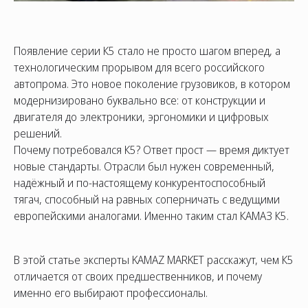
Появление серии К5 стало не просто шагом вперед, а
технологическим прорывом для всего российского
автопрома. Это новое поколение грузовиков, в котором
модернизировано буквально все: от конструкции и
двигателя до электроники, эргономики и цифровых
решений.
Почему потребовался К5? Ответ прост — время диктует
СОЦ. СЕТИ
ТЕЛЕФОН
ПО
новые стандарты. Отрасли был нужен современный,
sal
8 (800) 775-82-84
надёжный и по-настоящему конкурентоспособный
тягач, способный на равных соперничать с ведущими
Звонок бесплатный
европейскими аналогами. Именно таким стал КАМАЗ К5.
В этой статье эксперты KAMAZ MARKET расскажут, чем К5
отличается от своих предшественников, и почему
именно его выбирают профессионалы.