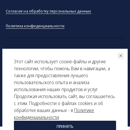
Согласие на обработку персональных данных
Политика конфиденциальности
©ООО "Тракинсток" 2026
Этот сайт использует соокіe-файлы и другие
Вся представленная на сайте информация, касающаяся
технологии, чтобы помочь Вам в навигации, а
технических характеристик, наличия на складе, стоимости
также для предоставления лучшего
товаров, носит информационный характер и ни при каких
пользовательского опыта и анализа
условиях не является публичной офертой, определяемой
использования наших продуктов и услуг.
положениями Статьи 437(2) Гражданского кодекса РФ.
Продолжая использовать сайт, вы соглашаетесь
с этим. Подробности о файлах cookies и об
ИНН: 9729277261
обработке ваших данных - в
Политике
КПП: 161501001
конфиденциальности
.
ПРИНЯТЬ