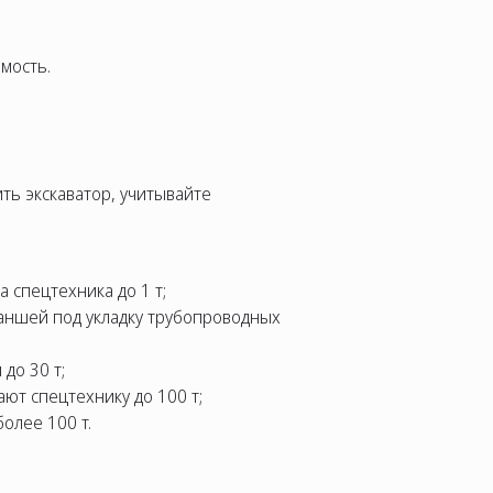
мость.
ить экскаватор, учитывайте
 спецтехника до 1 т;
раншей под укладку трубопроводных
до 30 т;
ют спецтехнику до 100 т;
олее 100 т.