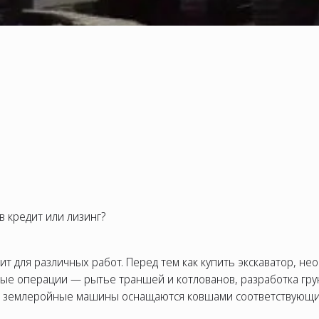
 в кредит или лизинг?
т для различных работ. Перед тем как купить экскаватор, не
ые операции — рытье траншей и котлованов, разработка грун
й землеройные машины оснащаются ковшами соответствующи