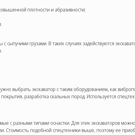
 повышенной плотности и абразивности;
.
ы с сыпучими грузами. В таких случаях задействуются экскава
.
ужно выбрать экскаватор с таким оборудованием, как виброп
 покрытия, разработка скальных пород. Используется спецте
мые с разными типами оснастки. Для этих экскаваторов можно
и. Стоимость подобной спецтехники выше, поэтому ее приобр