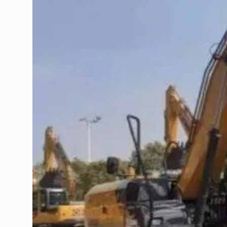
СОЦ. СЕТИ
ТЕЛЕФОН
П
sa
8 (800) 775-
82-84
Звонок
бесплатный