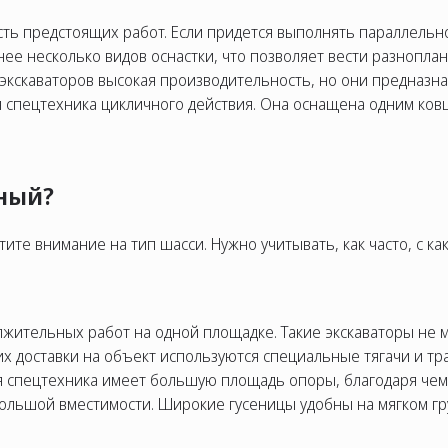
ь предстоящих работ. Если придется выполнять параллельно
нее несколько видов оснастки, что позволяет вести разнопл
х экскаваторов высокая производительность, но они предназн
я спецтехника цикличного действия. Она оснащена одним ко
ный?
атите внимание на тип шасси. Нужно учитывать, как часто, с к
жительных работ на одной площадке. Такие экскаваторы не 
их доставки на объект используются специальные тягачи и тр
я спецтехника имеет большую площадь опоры, благодаря чем
ольшой вместимости. Широкие гусеницы удобны на мягком гру