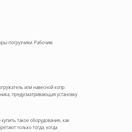
торы-погрузчики. Рабочим
огружатель или навесной копр.
хника, предусматривающая установку
 купить такое оборудование, как
етают только тогда, когда