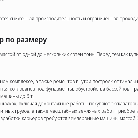
ются сниженная производительность и ограниченная проходи
р по размеру
ассой от одной до нескольких сотен тонн. Перед тем как куп
ом комплексе, а также ремонтов внутри построек оптимальна
тья котлованов под фундаменты, обустройства бассейнов, т
машины до 6 т;
ощадках, включая демонтажные работы, покупают экскаваторы 
итных грузов, а также масштабных земляных работ приобрета
азработки карьеров требуются землеройные машины массой б