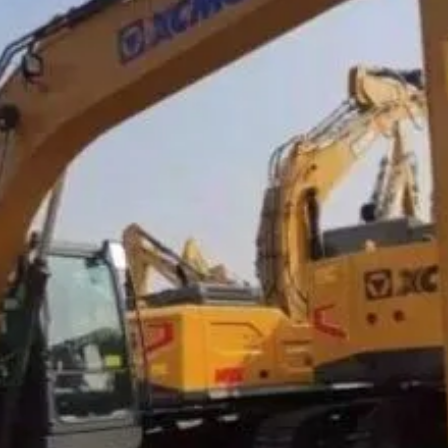
ОЧТА
le@kamaz.market