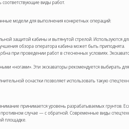
ь соответствующие виды работ.
анные модели для выполнения конкретных операций:
ной защитой кабины и вытянутой стрелой. Используются для
лучшения обзора оператора кабина может быть приподнята.
добна при проведении работ в стесненных условиях. Экскават
ыми «ногами». Эти экскаваторы рекомендуется выбирать для т
ительной оснастки позволяет использовать такую спецтехни
внимание принимается уровень разрабатываемых грунтов. Ес
в противном случае — с обратной. Современные виды спецте
ой площадке.