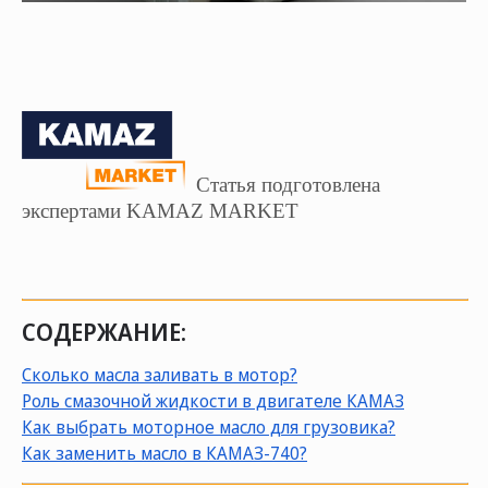
Статья подготовлена
экспертами KAMAZ MARKET
СОЦ. СЕТИ
ТЕЛЕФОН
ПО
sal
8 (800) 775-82-84
Звонок бесплатный
СОДЕРЖАНИЕ:
Сколько масла заливать в мотор?
Роль смазочной жидкости в двигателе КАМАЗ
Как выбрать моторное масло для грузовика?
Как заменить масло в КАМАЗ-740?