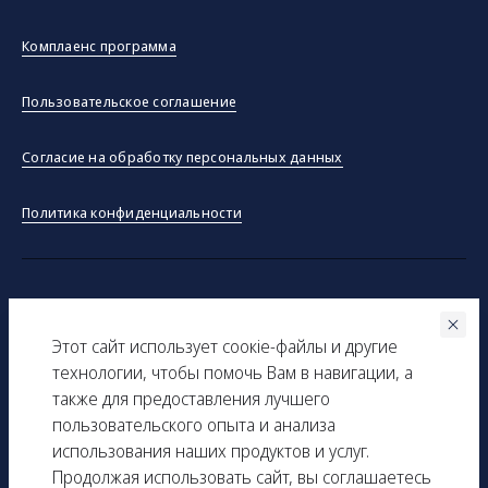
Комплаенс программа
Пользовательское соглашение
Согласие на обработку персональных данных
Политика конфиденциальности
©ООО "Тракинсток" 2026
Этот сайт использует соокіe-файлы и другие
Вся представленная на сайте информация, касающаяся
технологии, чтобы помочь Вам в навигации, а
технических характеристик, наличия на складе, стоимости
также для предоставления лучшего
товаров, носит информационный характер и ни при каких
пользовательского опыта и анализа
условиях не является публичной офертой, определяемой
использования наших продуктов и услуг.
положениями Статьи 437(2) Гражданского кодекса РФ.
Продолжая использовать сайт, вы соглашаетесь